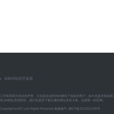
自粘式铝箔手提袋
三升体育因为良好的声誉，它也是在短时间内拥有了很多的用户，如今也是有很多新
纸,4k壁纸,高清壁纸，我们也是把下载注册的网址发给大家，这是唯一的官网。
Copyright en287.com Rights Reserved.备案编号 :湘ICP备2022021190号