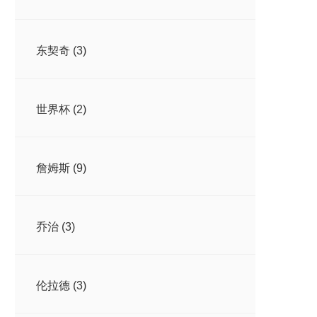
东契奇
(3)
世界杯
(2)
詹姆斯
(9)
乔治
(3)
伦拉德
(3)