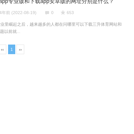
app专业版和下载app安卓版的网址分别是什么？
4年前 (2022-08-19)
0
653
行业里崛起之后，越来越多的人都在问哪里可以下载三升体育网站和
题以前就...
‹‹
1
››