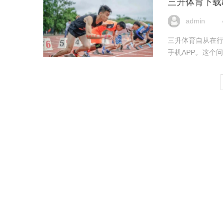
三升体育下载
admin
三升体育自从在
手机APP。这个问