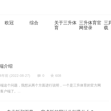
欧冠
综合
关于三升体
三升体育官
三㫒
育
网登录
载
端介绍
4年前 (2022-08-27)
0
608
户端这个问题，我想从两个方面进行说明，一个是三升体育的官方网
户端了。...