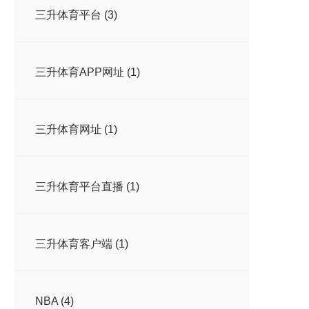
三升体育平台
(3)
三升体育APP网址
(1)
三升体育网址
(1)
三升体育平台直播
(1)
三升体育客户端
(1)
NBA
(4)