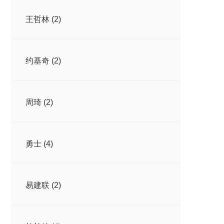
王哲林
(2)
约基奇
(2)
周琦
(2)
勇士
(4)
易建联
(2)