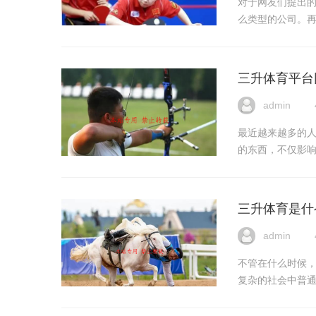
对于网友们提出
么类型的公司。再者
三升体育平台
admin
最近越来越多的
的东西，不仅影响了
三升体育是什
admin
不管在什么时候
复杂的社会中普通人