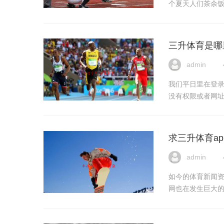
个夏天人们茶余饭后
三升体育是哪
admin
我们平日里在登
没有权限或者网址一
求三升体育a
admin
如今的体育新闻
网也在发生巨大的转