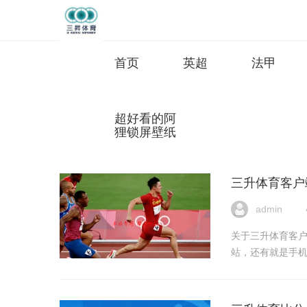
首页
英超
法甲
超好看的阿
狸锁屏壁纸
三升体育客户
admin
关于三升体育客
站，还有就是手机客