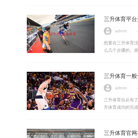
三升体育平台
admin
想要在三升体育
么几个步骤的。第一
三升体育一般
admin
三升体育自从有
升体育成功的完成了
三升体育官网