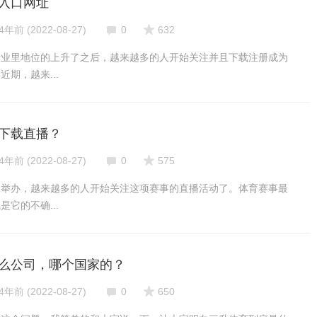
入口网址
4年前 (2022-08-27)
0
632
行业里地位的上升了之后，越来越多的人开始关注并且下载注册成为
期，越来...
下载直播？
4年前 (2022-08-27)
0
575
的举办，越来越多的人开始关注这项赛事的直播活动了。体育赛事最
它的不确...
么公司，哪个国家的？
4年前 (2022-08-27)
0
650